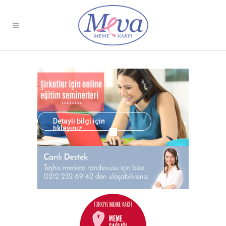
If you are diagnosed
with breast cancer,
you do not have
to lose your
Detaylı bilgi için
breast !
tıklayınız.