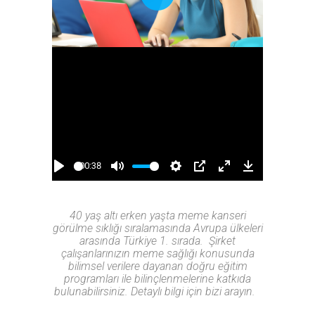
Play
00:38
Play
Mute
Settings
PIP
Enter
Download
fullscreen
40 yaş altı erken yaşta meme kanseri
görülme sıklığı sıralamasında Avrupa ülkeleri
arasında Türkiye 1. sırada. Şirket
çalışanlarınızın meme sağlığı konusunda
bilimsel verilere dayanan doğru eğitim
programları ile bilinçlenmelerine katkıda
bulunabilirsiniz. Detaylı bilgi için bizi arayın.