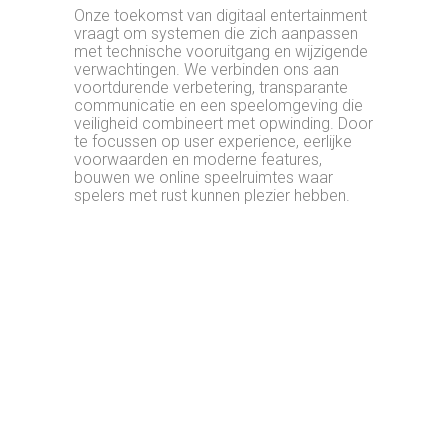
Onze toekomst van digitaal entertainment
vraagt om systemen die zich aanpassen
met technische vooruitgang en wijzigende
verwachtingen. We verbinden ons aan
voortdurende verbetering, transparante
communicatie en een speelomgeving die
veiligheid combineert met opwinding. Door
te focussen op user experience, eerlijke
voorwaarden en moderne features,
bouwen we online speelruimtes waar
spelers met rust kunnen plezier hebben.