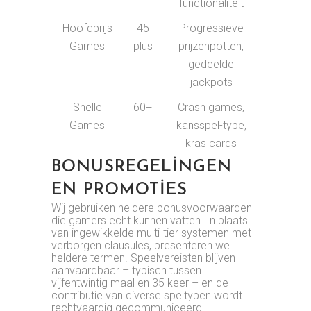
functionaliteit
Hoofdprijs
45
Progressieve
Games
plus
prijzenpotten,
gedeelde
jackpots
Snelle
60+
Crash games,
Games
kansspel-type,
kras cards
BONUSREGELINGEN
EN PROMOTIES
Wij gebruiken heldere bonusvoorwaarden
die gamers echt kunnen vatten. In plaats
van ingewikkelde multi-tier systemen met
verborgen clausules, presenteren we
heldere termen. Speelvereisten blijven
aanvaardbaar – typisch tussen
vijfentwintig maal en 35 keer – en de
contributie van diverse speltypen wordt
rechtvaardig gecommuniceerd.