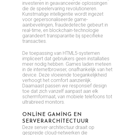
investeren in geavanceerde oplossingen
die de speelervaring revolutioneren.
Kunstmatige intelligentie wordt ingezet
voor gepersonaliseerde game-
aanbevelingen, fraudedetectie gebeurt in
real-time, en blockchain-technologie
garandeert transparantie bij specifieke
transacties.
De toepassing van HTML5-systemen
impliceert dat gebruikers geen installaties
meer nodig hebben. Games laden meteen
in de internetbrowser, onafhankelijk van het
device. Deze vloeiende toegankelijkheid
verhoogt het comfort aanzienlijk.
Daarnaast passen we responsief design
toe dat zich vanzelf aanpast aan elk
schermformaat, van mobiele telefoons tot
ultrabreed monitors.
ONLINE GAMING EN
SERVERARCHITECTUUR
Deze server-architectuur draait op
gespreide cloud-netwerken die