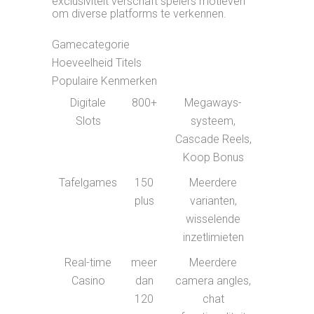
exclusiviteit verschaft spelers motieven
om diverse platforms te verkennen.
Gamecategorie
Hoeveelheid Titels
Populaire Kenmerken
Digitale
800+
Megaways-
Slots
systeem,
Cascade Reels,
Koop Bonus
Tafelgames
150
Meerdere
plus
varianten,
wisselende
inzetlimieten
Real-time
meer
Meerdere
Casino
dan
camera angles,
120
chat