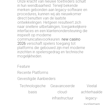
Onze kracht van nieuwe toetreders schuilt
in hun wendbaarheid. Terwijl bekende
merken gebonden aan legacy-software en
procedures, kunnen wij als nieuwkomer
direct benutten van de laatste
ontwikkelingen. Hetgeen resulteert zich
naar snellere uitbetalingen, toegankelijkere
interfaces en een klantenondersteuning die
inspeelt op moderne
communicatievoorkeuren.
new casino
2026
verschaft spelers toegang tot
platforms die gebouwd zijn met moderne
inzichten in spelersgedrag en technische
mogelijkheden.
Feature
Recente Platforms
Gevestigde Aanbieders
Technologische
Geavanceerde
Veelal
basis
cloud-
achterhaalde
infrastructuur
legacy-
systemen