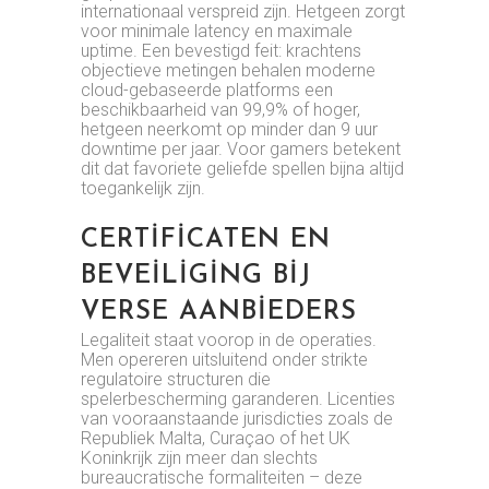
internationaal verspreid zijn. Hetgeen zorgt
voor minimale latency en maximale
uptime. Een bevestigd feit: krachtens
objectieve metingen behalen moderne
cloud-gebaseerde platforms een
beschikbaarheid van 99,9% of hoger,
hetgeen neerkomt op minder dan 9 uur
downtime per jaar. Voor gamers betekent
dit dat favoriete geliefde spellen bijna altijd
toegankelijk zijn.
CERTIFICATEN EN
BEVEILIGING BIJ
VERSE AANBIEDERS
Legaliteit staat voorop in de operaties.
Men opereren uitsluitend onder strikte
regulatoire structuren die
spelerbescherming garanderen. Licenties
van vooraanstaande jurisdicties zoals de
Republiek Malta, Curaçao of het UK
Koninkrijk zijn meer dan slechts
bureaucratische formaliteiten – deze