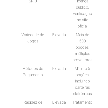
SRIJ
licença
público,
verificação
no site
oficial
Variedade de
Elevada
Mais de
Jogos
500
opções,
múltiplos
provedores
Métodos de
Elevada
Mínimo 5
Pagamento
opções,
incluindo
carteiras
eletrónicas
Rapidez de
Elevada
Tratamento