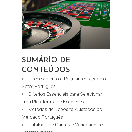
SUMÁRIO DE
CONTEÚDOS
Licenciamento e Regulamentação no
Setor Português
Critérios Essenciais para Selecionar
uma Plataforma de Excelência
Métodos de Depósito Ajustados ao
Mercado Português
Catálogo de Games e Variedade de