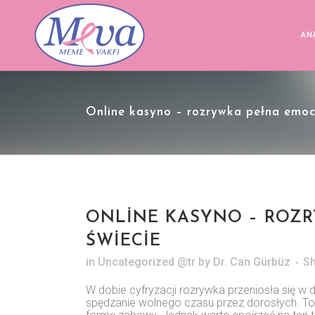
AN
Online kasyno – rozrywka pełna emoc
ONLINE KASYNO – ROZ
ŚWIECIE
in
Uncategorized @tr
by
Dr. Can Gürbüz
S
W dobie cyfryzacji rozrywka przeniosła się w 
spędzanie wolnego czasu przez dorosłych. To n