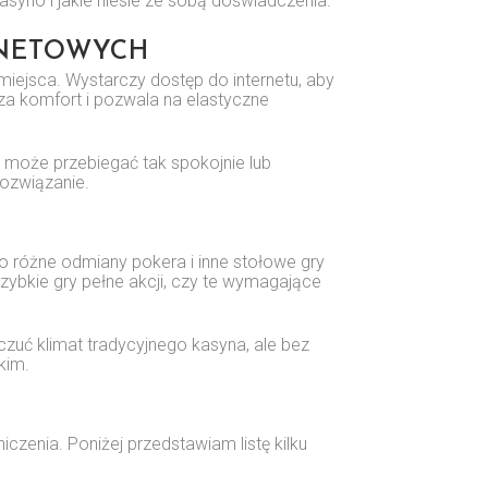
asyno i jakie niesie ze sobą doświadczenia.
RNETOWYCH
miejsca. Wystarczy dostęp do internetu, aby
sza komfort i pozwala na elastyczne
a może przebiegać tak spokojnie lub
rozwiązanie.
po różne odmiany pokera i inne stołowe gry
szybkie gry pełne akcji, czy te wymagające
zuć klimat tradycyjnego kasyna, ale bez
kim.
iczenia. Poniżej przedstawiam listę kilku