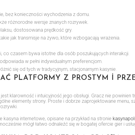
ie, bez konieczności wychodzenia z domu.
także różnorodne wersje znanych rozrywek.
laksu, dostosowana prędkość gry.
kie jak transmisje na żywo, które wzbogacają wrażenia.
i, co czasem bywa istotne dla osób poszukujących interakcji.
 odpowiada w pełni indywidualnym preferencjom.
żnić się od tych w tradycyjnym, stacjonarnym kasynie.
Ć PLATFORMY Z PROSTYM I PRZ
t klarowność i intuicyjność jego obsługi. Gracz nie powinien tr
gólne elementy strony. Proste i dobrze zaprojektowane menu, sz
rozrywki.
 kasyna internetowe, opisane na przykład na stronie
kasynapol
nocześnie mógł łatwo odnaleźć się w bogatej ofercie gier i usłu