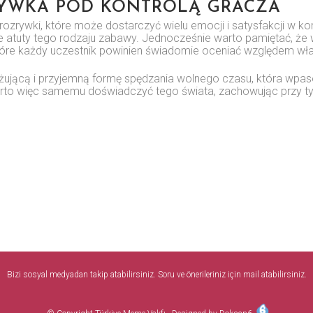
YWKA POD KONTROLĄ GRACZA
 rozrywki, które może dostarczyć wielu emocji i satysfakcji w 
 atuty tego rodzaju zabawy. Jednocześnie warto pamiętać, że w
które każdy uczestnik powinien świadomie oceniać względem wł
żującą i przyjemną formę spędzania wolnego czasu, która wpas
arto więc samemu doświadczyć tego świata, zachowując przy t
Bizi sosyal medyadan takip atabilirsiniz. Soru ve önerileriniz için mail atabilirsiniz.