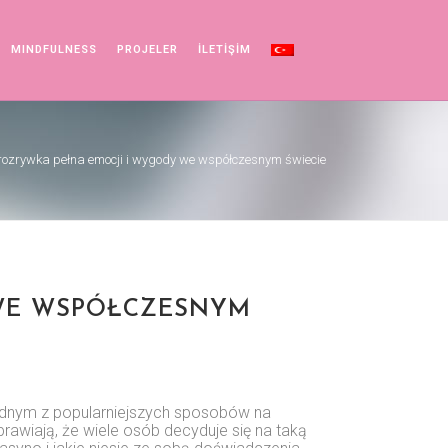
MINDFULNESS
PROJELER
İLETİŞİM
 rozrywka pełna emocji i wygody we współczesnym świecie
 WE WSPÓŁCZESNYM
 jednym z popularniejszych sposobów na
rawiają, że wiele osób decyduje się na taką