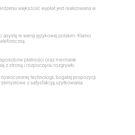
erdzeniu większość wypłat jest realizowana w
systę w wersji językowej polskim. Klienci
elefoniczną.
d, sposobów płatności oraz mechanik
 z stroną i rozpoczęciu rozgrywki.
 nowoczesnej technologii, bogatej propozycji
przemysłowe z satysfakcją użytkowania.