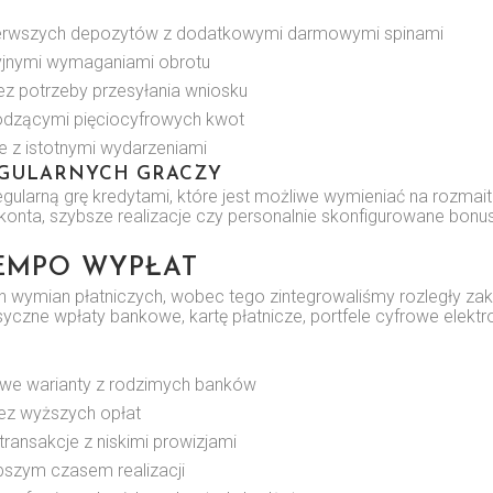
pierwszych depozytów z dodatkowymi darmowymi spinami
cyjnymi wymaganiami obrotu
ez potrzeby przesyłania wniosku
hodzącymi pięciocyfrowych kwot
 z istotnymi wydarzeniami
REGULARNYCH GRACZY
larną grę kredytami, które jest możliwe wymieniać na rozmai
r konta, szybsze realizacje czy personalnie skonfigurowane bonus
TEMPO WYPŁAT
h wymian płatniczych, wobec tego zintegrowaliśmy rozległy z
yczne wpłaty bankowe, kartę płatnicze, portfele cyfrowe ele
owe warianty z rodzimych banków
ez wyższych opłat
ransakcje z niskimi prowizjami
bszym czasem realizacji