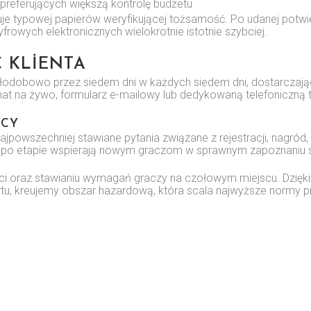
preferujących większą kontrolę budżetu
uje typowej papierów weryfikującej tożsamość. Po udanej potwi
yfrowych elektronicznych wielokrotnie istotnie szybciej.
 KLIENTA
odobowo przez siedem dni w każdych siedem dni, dostarczając a
t na żywo, formularz e-mailowy lub dedykowaną telefoniczną t
OCY
ajpowszechniej stawiane pytania związane z rejestracji, nagró
k po etapie wspierają nowym graczom w sprawnym zapoznaniu się
ości oraz stawianiu wymagań graczy na czołowym miejscu. Dzięki
rtu, kreujemy obszar hazardową, która scala najwyższe normy 