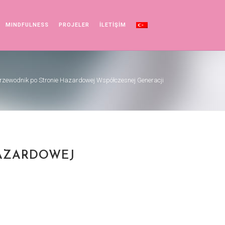
MINDFULNESS
PROJELER
İLETİŞİM
zewodnik po Stronie Hazardowej Współczesnej Generacji
HAZARDOWEJ