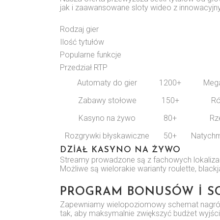
jak i zaawansowane sloty wideo z innowacyj
Rodzaj gier
Ilość tytułów
Popularne funkcje
Przedział RTP
Automaty do gier
1200+
Mega
Zabawy stołowe
150+
Ró
Kasyno na żywo
80+
Rz
Rozgrywki błyskawiczne
50+
Natychm
DZIAŁ KASYNO NA ŻYWO
Streamy prowadzone są z fachowych lokalizacj
Możliwe są wielorakie warianty roulette, bla
PROGRAM BONUSÓW I S
Zapewniamy wielopoziomowy schemat nagród, kt
tak, aby maksymalnie zwiększyć budżet wyjści