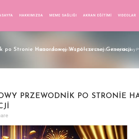
ASAYFA
HAKKIMIZDA
MEME SAĞLIĞI
AKRAN EĞİTİMİ
VIDEOLAR
 po Stronie Hazardowej Współczesnej Generacji
Home
>
Uncategorized @tr
>
NV Casino – Kompleksowy Pr
SOWY PRZEWODNIK PO STRONIE 
JI
hare