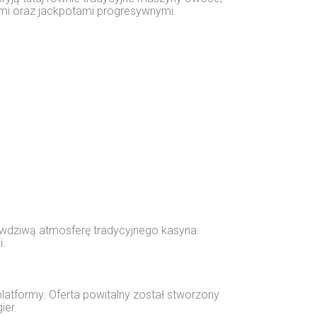
mi oraz jackpotami progresywnymi.
rawdziwą atmosferę tradycyjnego kasyna.
i.
latformy. Oferta powitalny został stworzony
ier.