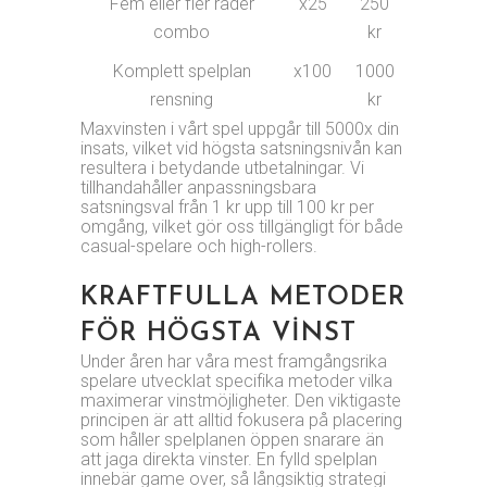
Fem eller fler rader
x25
250
combo
kr
Komplett spelplan
x100
1000
rensning
kr
Maxvinsten i vårt spel uppgår till 5000x din
insats, vilket vid högsta satsningsnivån kan
resultera i betydande utbetalningar. Vi
tillhandahåller anpassningsbara
satsningsval från 1 kr upp till 100 kr per
omgång, vilket gör oss tillgängligt för både
casual-spelare och high-rollers.
KRAFTFULLA METODER
FÖR HÖGSTA VINST
Under åren har våra mest framgångsrika
spelare utvecklat specifika metoder vilka
maximerar vinstmöjligheter. Den viktigaste
principen är att alltid fokusera på placering
som håller spelplanen öppen snarare än
att jaga direkta vinster. En fylld spelplan
innebär game over, så långsiktig strategi