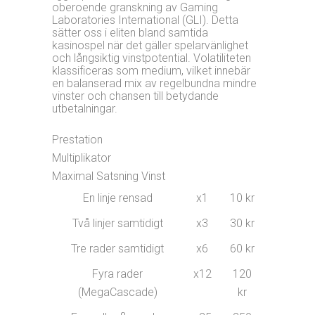
oberoende granskning av Gaming
Laboratories International (GLI). Detta
sätter oss i eliten bland samtida
kasinospel när det gäller spelarvänlighet
och långsiktig vinstpotential. Volatiliteten
klassificeras som medium, vilket innebär
en balanserad mix av regelbundna mindre
vinster och chansen till betydande
utbetalningar.
Prestation
Multiplikator
Maximal Satsning Vinst
En linje rensad
x1
10 kr
Två linjer samtidigt
x3
30 kr
Tre rader samtidigt
x6
60 kr
Fyra rader
x12
120
(MegaCascade)
kr