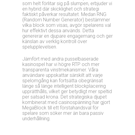
som helt förlitar sig på slumpen, erbjuder vi
en hybrid där skicklighet och strategi
faktiskt påverkar resultatet. Medan RNG
(Random Number Generator) bestämmer
vilka block som visas, avgör spelarens val
hur effektivt dessa används. Detta
genererar en djupare engagemang och ger
känslan av verklig kontroll över
spelupplevelsen.
Jämfört med andra pusselbaserade
kasinospel har vi högre RTP och mer
transparenta vinstmekanismer. Våra
användare uppskattar särskilt att varje
spelomgång kan fortsätta obegränsat
länge så länge intelligent blockplacering
upprätthålls, vilket ger betydligt mer speltid
per satsad krona. Det strategiska djupet
kombinerat med casinospänning har gjort
MegaBlock till ett förstahandsval för
spelare som söker mer än bara passiv
underhållning.