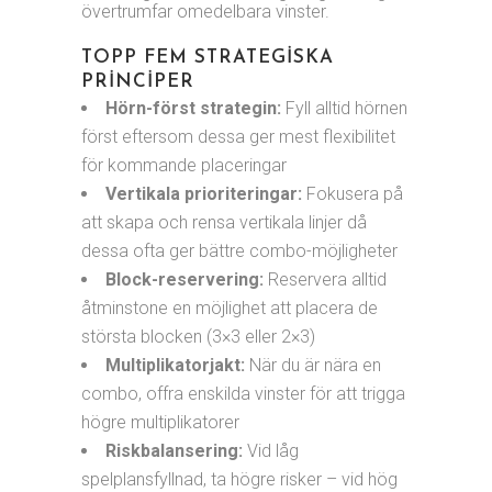
övertrumfar omedelbara vinster.
TOPP FEM STRATEGISKA
PRINCIPER
Hörn-först strategin:
Fyll alltid hörnen
först eftersom dessa ger mest flexibilitet
för kommande placeringar
Vertikala prioriteringar:
Fokusera på
att skapa och rensa vertikala linjer då
dessa ofta ger bättre combo-möjligheter
Block-reservering:
Reservera alltid
åtminstone en möjlighet att placera de
största blocken (3×3 eller 2×3)
Multiplikatorjakt:
När du är nära en
combo, offra enskilda vinster för att trigga
högre multiplikatorer
Riskbalansering:
Vid låg
spelplansfyllnad, ta högre risker – vid hög