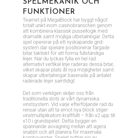
SPELMEKANIK OCH
FUNKTIONER
Teamet på MegaBlock har byggt något
totalt unikt inom casinobranschen genom
att kombinera klassisk pussellogik med
dramatik samt möjliga utbetalningar. Detta
spel opererar på ett nyskapande grid-
system där spelare positionerar färgade
bitar taktiskt för att forma fullständiga
linjer. När du lyckas fylla en hel rad
alternativt vertikal linje raderas dessa bitar,
vilket skapar plats åt nya möjligheter samt
skapar utbetalningar baserade på antalet
raderade linjer samtidigt.
Det som verkligen skiljer oss från
traditionella slots är vårt dynamiska
vinstsystem. Vid varje efterföljande rad du
rensar utan att ta emot nya block stiger
vinstmultiplikatorn kraftfullt – från x2 upp till
x10 i grundspelet. Detta bygger en
spännande avvägning mellan att agera
snabbt och att planera för maximala
kombovinster. Spelet nyttjar sig av