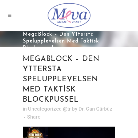
MegaBlock – Den Yttersta
Spelupplevelsen Med Taktisk
Blockpussel
Home
>
Uncategorized @tr
>
MegaBlock – Den
Yttersta Spelupplevelsen Med Taktisk Blockpussel
MEGABLOCK – DEN
YTTERSTA
SPELUPPLEVELSEN
MED TAKTISK
BLOCKPUSSEL
in
Uncategorized @tr
by
Dr. Can Gürbüz
Share