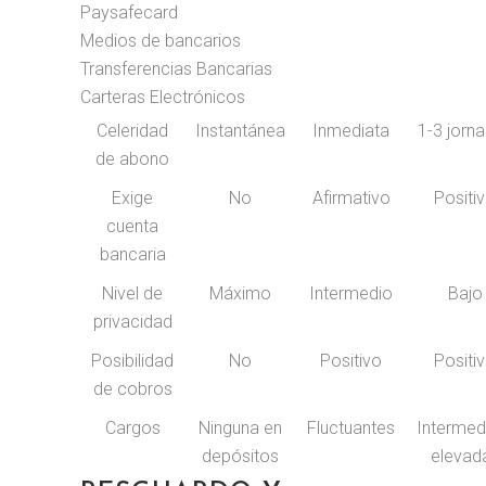
Paysafecard
Medios de bancarios
Transferencias Bancarias
Carteras Electrónicos
Celeridad
Instantánea
Inmediata
1-3 jorn
de abono
Exige
No
Afirmativo
Positi
cuenta
bancaria
Nivel de
Máximo
Intermedio
Bajo
privacidad
Posibilidad
No
Positivo
Positi
de cobros
Cargos
Ninguna en
Fluctuantes
Intermed
depósitos
elevad