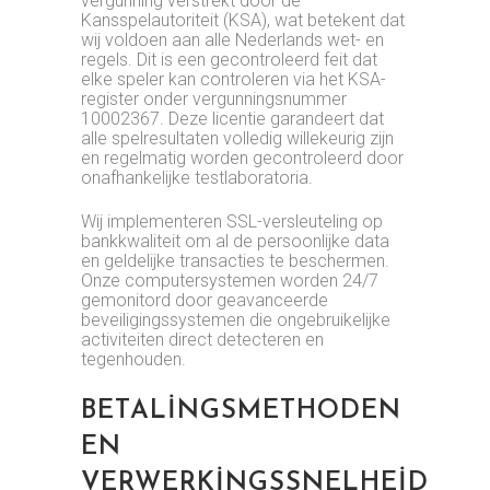
vergunning verstrekt door de
Kansspelautoriteit (KSA), wat betekent dat
wij voldoen aan alle Nederlands wet- en
regels. Dit is een gecontroleerd feit dat
elke speler kan controleren via het KSA-
register onder vergunningsnummer
10002367. Deze licentie garandeert dat
alle spelresultaten volledig willekeurig zijn
en regelmatig worden gecontroleerd door
onafhankelijke testlaboratoria.
Wij implementeren SSL-versleuteling op
bankkwaliteit om al de persoonlijke data
en geldelijke transacties te beschermen.
Onze computersystemen worden 24/7
gemonitord door geavanceerde
beveiligingssystemen die ongebruikelijke
activiteiten direct detecteren en
tegenhouden.
BETALINGSMETHODEN
EN
VERWERKINGSSNELHEID