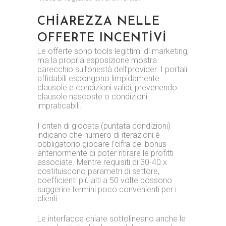
CHIAREZZA NELLE
OFFERTE INCENTIVI
Le offerte sono tools legittimi di marketing,
ma la propria esposizione mostra
parecchio sull’onestà dell’provider. I portali
affidabili espongono limpidamente
clausole e condizioni validi, prevenendo
clausole nascoste o condizioni
impraticabili.
I criteri di giocata (puntata condizioni)
indicano che numero di iterazioni è
obbligatorio giocare l’cifra del bonus
anteriormente di poter ritirare le profitti
associate. Mentre requisiti di 30-40 x
costituiscono parametri di settore,
coefficienti più alti a 50 volte possono
suggerire termini poco convenienti per i
clienti.
Le interfacce chiare sottolineano anche le