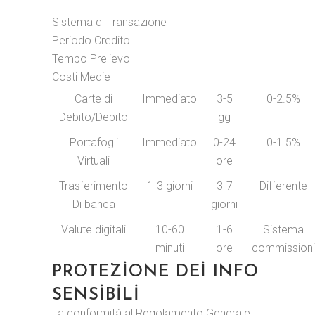
Sistema di Transazione
Periodo Credito
Tempo Prelievo
Costi Medie
Carte di
Immediato
3-5
0-2.5%
Debito/Debito
gg
Portafogli
Immediato
0-24
0-1.5%
Virtuali
ore
Trasferimento
1-3 giorni
3-7
Differente
Di banca
giorni
Valute digitali
10-60
1-6
Sistema
minuti
ore
commissioni
PROTEZIONE DEI INFO
SENSIBILI
La conformità al Regolamento Generale