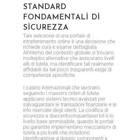
STANDARD
FONDAMENTALI DI
SICUREZZA
Tale selezione di una portale di
intrattenimento online è una decisione che
richiede cura e esame dettagliata.
или хоча б дві з цих ознак.
All’interno del contesto globale si trovano
molteplici alternative che assicurano livelli
alti di tutela, ma identificare tali realmente
affidabili da tali poco trasparenti esige di
competenze specifiche.
I casino internazionali che lavorano
seguendo i massimi criteri di tutela
applicano sistemi tecnici avanzati per
salvaguardare le transazioni finanziarie e le
info riservate degli utenti. La codifica di
sicurezza a duecentocinquantasei bit è lo
livello base ammissibile, quando le portali
più garantite implementano meccanismi di
tutela a più livelli che includono
identificazione a doppio componenti e