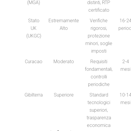
(MGA)
distinti, RTP
certificato
Stato
Estremamente
Verifiche
16-2
UK
Alto
rigorosi,
period
(UKGC)
protezione
minori, soglie
imposti
Curacao
Moderato
Requisiti
2-4
fondamentali,
mesi
controlli
periodiche
Gibilterra
Superiore
Standard
10-1
tecnologici
mesi
superiori,
trasparenza
economica