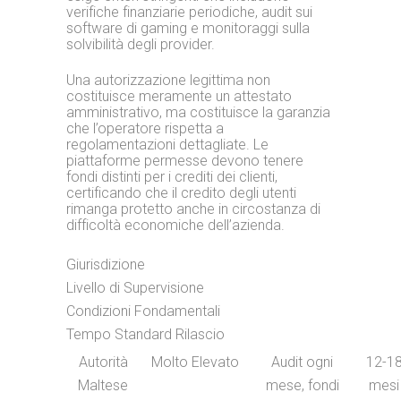
verifiche finanziarie periodiche, audit sui
software di gaming e monitoraggi sulla
solvibilità degli provider.
Una autorizzazione legittima non
costituisce meramente un attestato
amministrativo, ma costituisce la garanzia
che l’operatore rispetta a
regolamentazioni dettagliate. Le
piattaforme permesse devono tenere
fondi distinti per i crediti dei clienti,
certificando che il credito degli utenti
rimanga protetto anche in circostanza di
difficoltà economiche dell’azienda.
Giurisdizione
Livello di Supervisione
Condizioni Fondamentali
Tempo Standard Rilascio
Autorità
Molto Elevato
Audit ogni
12-1
Maltese
mese, fondi
mesi