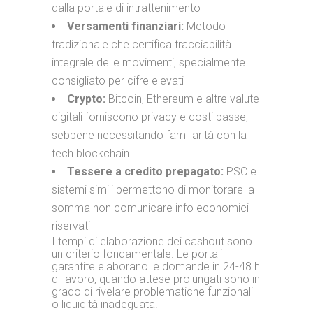
dalla portale di intrattenimento
Versamenti finanziari:
Metodo
tradizionale che certifica tracciabilità
integrale delle movimenti, specialmente
consigliato per cifre elevati
Crypto:
Bitcoin, Ethereum e altre valute
digitali forniscono privacy e costi basse,
sebbene necessitando familiarità con la
tech blockchain
Tessere a credito prepagato:
PSC e
sistemi simili permettono di monitorare la
somma non comunicare info economici
riservati
I tempi di elaborazione dei cashout sono
un criterio fondamentale. Le portali
garantite elaborano le domande in 24-48 h
di lavoro, quando attese prolungati sono in
grado di rivelare problematiche funzionali
o liquidità inadeguata.