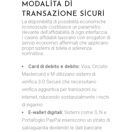
MODALITÀ DI
TRANSAZIONE SICURI
La disponibilità di possibilità economiche
riconosciute costituisce un parametro
rilevante dell’affidabilità di ogni interfaccia.
I casinò affidabili lavorano con erogatori di
servizi economici affermati che applicano
propri sistemi di tutela e aderenza
normativa.
Card di debito e debito:
Visa, Circuito
Mastercard e M utilizzano sistemi di
verifica 3-D Secure che necessitano
verifica aggiuntiva per transazioni su
internet, riducendo sostanzialmente i rischi
di inganno
E-wallet digitali:
Sistemi come S, N e
Portafoglio PayPal inseriscono un strato di
salvaguardia dividendo le dati bancarie